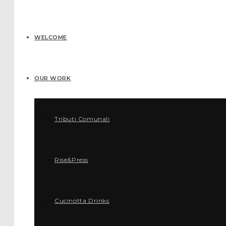
WELCOME
OUR WORK
Tributi Comunali
Rise&Press
Cucinotta Drinks