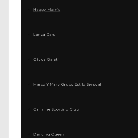
Happy Mom’s
Lanza Cars
Ottica Galati
Marco Y Mary Grupo Estilo Sensual
Carmine Sporting Club
Dancing Queen